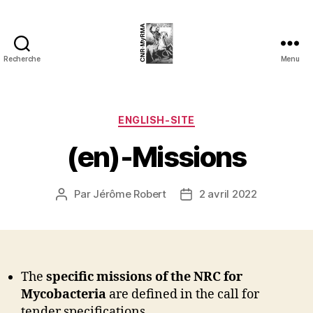
Recherche
Menu
cnrmyrma.fr
Catégories
ENGLISH-SITE
(en)-Missions
Par
Jérôme Robert
2 avril 2022
Auteur
Date
de
de
l’article
l’article
The
specific missions of the NRC
for
Mycobacteria
are defined in the call for
tender specifications